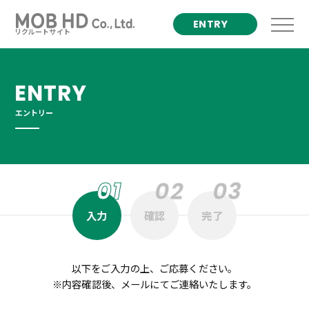
ENTRY
KNOW THE MOB
応募する
リクルートサイト
MOBを知る
MEMBERS
ENTRY
人を知る
INFORMATION
エントリー
採用情報
ENTRY
応募する
入力
確認
完了
コーポレートサイト
以下をご入力の上、ご応募ください。
プライバシーポリシー
※内容確認後、メールにてご連絡いたします。
follow me!